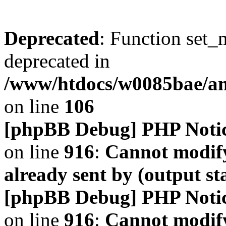
Deprecated
: Function set_
deprecated in
/www/htdocs/w0085bae/a
on line
106
[phpBB Debug] PHP Noti
on line
916
:
Cannot modify
already sent by (output s
[phpBB Debug] PHP Noti
on line
916
:
Cannot modify