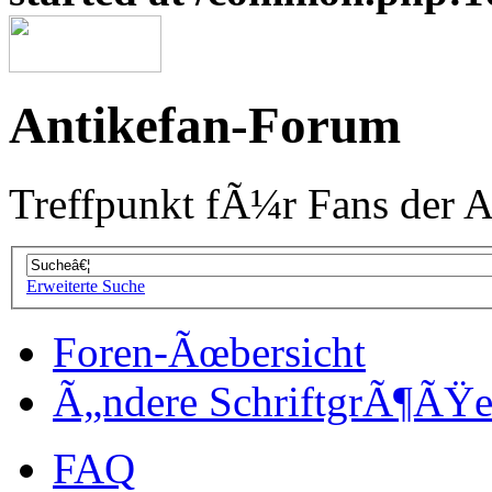
Antikefan-Forum
Treffpunkt fÃ¼r Fans der A
Erweiterte Suche
Foren-Ãœbersicht
Ã„ndere SchriftgrÃ¶ÃŸ
FAQ