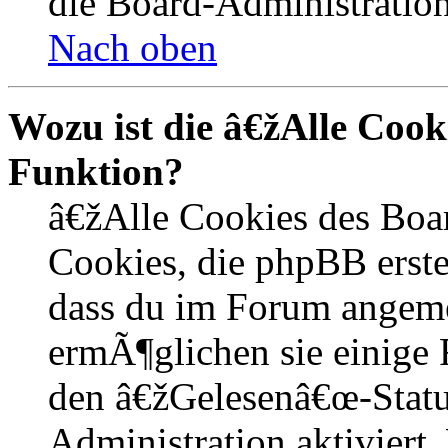
die Board-Administration
Nach oben
Wozu ist die â€žAlle Coo
Funktion?
â€žAlle Cookies des Boa
Cookies, die phpBB erste
dass du im Forum angem
ermÃ¶glichen sie einige 
den â€žGelesenâ€œ-Statu
Administration aktiviert