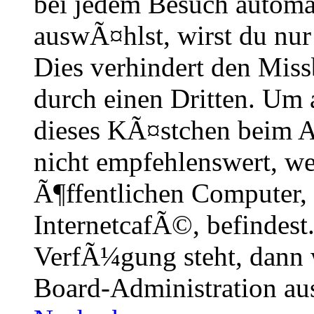
bei jedem Besuch automa
auswÃ¤hlst, wirst du nur
Dies verhindert den Mis
durch einen Dritten. Um 
dieses KÃ¤stchen beim A
nicht empfehlenswert, w
Ã¶ffentlichen Computer,
InternetcafÃ©, befindest
VerfÃ¼gung steht, dann 
Board-Administration aus