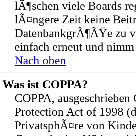
lÃ¶schen viele Boards r
lÃ¤ngere Zeit keine Beit
DatenbankgrÃ¶ÃŸe zu ver
einfach erneut und nimm 
Nach oben
Was ist COPPA?
COPPA, ausgeschrieben C
Protection Act of 1998 (
PrivatsphÃ¤re von Kinder