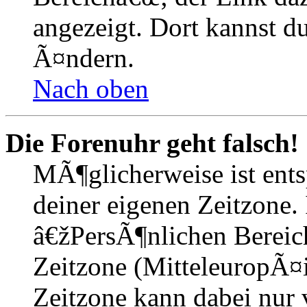
angezeigt. Dort kannst du
Ã¤ndern.
Nach oben
Die Forenuhr geht falsch!
MÃ¶glicherweise ist entsp
deiner eigenen Zeitzone. 
â€žPersÃ¶nlichen Bereic
Zeitzone (MitteleuropÃ¤is
Zeitzone kann dabei nur 