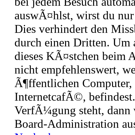
bei jedem Besuch automa
auswÃ¤hlst, wirst du nur
Dies verhindert den Mis
durch einen Dritten. Um 
dieses KÃ¤stchen beim A
nicht empfehlenswert, w
Ã¶ffentlichen Computer,
InternetcafÃ©, befindest
VerfÃ¼gung steht, dann 
Board-Administration aus