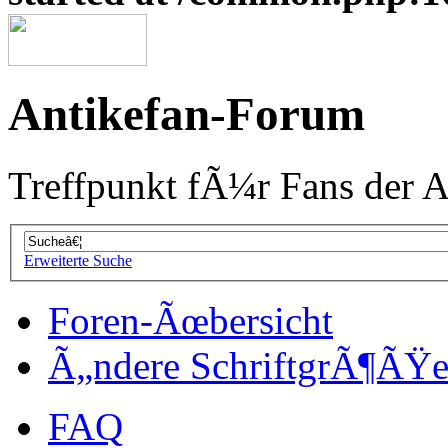
Antikefan-Forum
Treffpunkt fÃ¼r Fans der A
Erweiterte Suche
Foren-Ãœbersicht
Ã„ndere SchriftgrÃ¶ÃŸ
FAQ