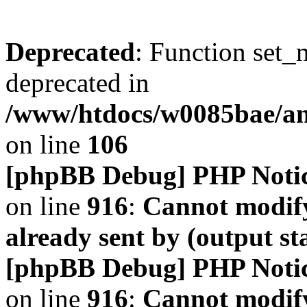
Deprecated
: Function set_
deprecated in
/www/htdocs/w0085bae/a
on line
106
[phpBB Debug] PHP Noti
on line
916
:
Cannot modify
already sent by (output s
[phpBB Debug] PHP Noti
on line
916
:
Cannot modify