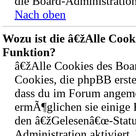
die Board-Administration
Nach oben
Wozu ist die â€žAlle Coo
Funktion?
â€žAlle Cookies des Boa
Cookies, die phpBB erste
dass du im Forum angem
ermÃ¶glichen sie einige 
den â€žGelesenâ€œ-Statu
Administration aktiviert