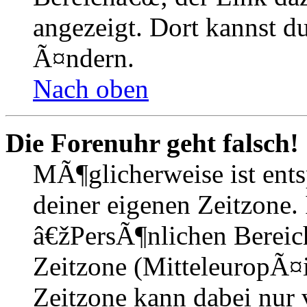
angezeigt. Dort kannst du
Ã¤ndern.
Nach oben
Die Forenuhr geht falsch!
MÃ¶glicherweise ist entsp
deiner eigenen Zeitzone. 
â€žPersÃ¶nlichen Bereic
Zeitzone (MitteleuropÃ¤is
Zeitzone kann dabei nur 