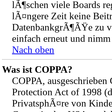
lÃ¶schen viele Boards r
lÃ¤ngere Zeit keine Beit
DatenbankgrÃ¶ÃŸe zu ver
einfach erneut und nimm 
Nach oben
Was ist COPPA?
COPPA, ausgeschrieben C
Protection Act of 1998 (
PrivatsphÃ¤re von Kinder