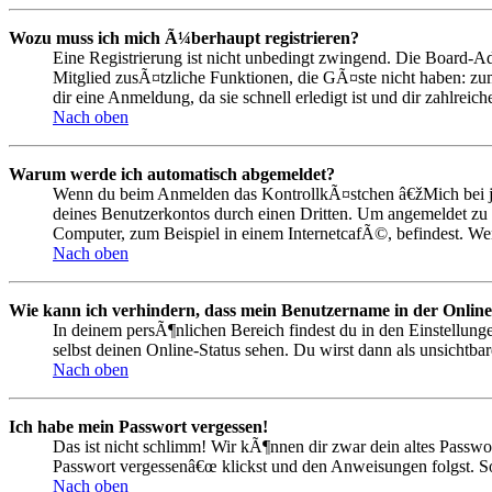
Wozu muss ich mich Ã¼berhaupt registrieren?
Eine Registrierung ist nicht unbedingt zwingend. Die Board-Admi
Mitglied zusÃ¤tzliche Funktionen, die GÃ¤ste nicht haben: zum
dir eine Anmeldung, da sie schnell erledigt ist und dir zahlreiche
Nach oben
Warum werde ich automatisch abgemeldet?
Wenn du beim Anmelden das KontrollkÃ¤stchen â€žMich bei je
deines Benutzerkontos durch einen Dritten. Um angemeldet zu
Computer, zum Beispiel in einem InternetcafÃ©, befindest. We
Nach oben
Wie kann ich verhindern, dass mein Benutzername in der Online
In deinem persÃ¶nlichen Bereich findest du in den Einstellun
selbst deinen Online-Status sehen. Du wirst dann als unsichtba
Nach oben
Ich habe mein Passwort vergessen!
Das ist nicht schlimm! Wir kÃ¶nnen dir zwar dein altes Passwo
Passwort vergessenâ€œ klickst und den Anweisungen folgst. So
Nach oben