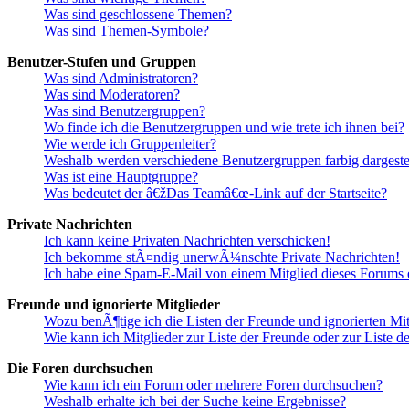
Was sind geschlossene Themen?
Was sind Themen-Symbole?
Benutzer-Stufen und Gruppen
Was sind Administratoren?
Was sind Moderatoren?
Was sind Benutzergruppen?
Wo finde ich die Benutzergruppen und wie trete ich ihnen bei?
Wie werde ich Gruppenleiter?
Weshalb werden verschiedene Benutzergruppen farbig dargestel
Was ist eine Hauptgruppe?
Was bedeutet der â€žDas Teamâ€œ-Link auf der Startseite?
Private Nachrichten
Ich kann keine Privaten Nachrichten verschicken!
Ich bekomme stÃ¤ndig unerwÃ¼nschte Private Nachrichten!
Ich habe eine Spam-E-Mail von einem Mitglied dieses Forums e
Freunde und ignorierte Mitglieder
Wozu benÃ¶tige ich die Listen der Freunde und ignorierten Mit
Wie kann ich Mitglieder zur Liste der Freunde oder zur Liste d
Die Foren durchsuchen
Wie kann ich ein Forum oder mehrere Foren durchsuchen?
Weshalb erhalte ich bei der Suche keine Ergebnisse?