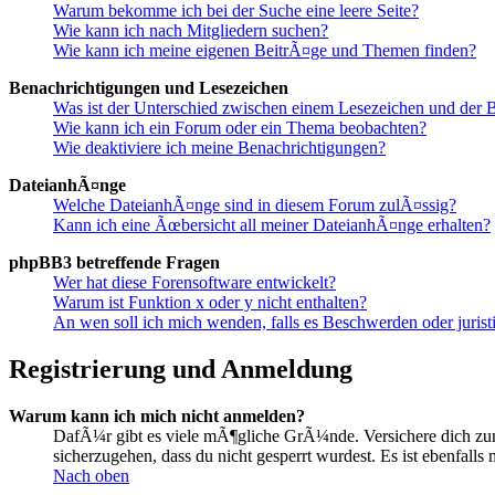
Warum bekomme ich bei der Suche eine leere Seite?
Wie kann ich nach Mitgliedern suchen?
Wie kann ich meine eigenen BeitrÃ¤ge und Themen finden?
Benachrichtigungen und Lesezeichen
Was ist der Unterschied zwischen einem Lesezeichen und der
Wie kann ich ein Forum oder ein Thema beobachten?
Wie deaktiviere ich meine Benachrichtigungen?
DateianhÃ¤nge
Welche DateianhÃ¤nge sind in diesem Forum zulÃ¤ssig?
Kann ich eine Ãœbersicht all meiner DateianhÃ¤nge erhalten?
phpBB3 betreffende Fragen
Wer hat diese Forensoftware entwickelt?
Warum ist Funktion x oder y nicht enthalten?
An wen soll ich mich wenden, falls es Beschwerden oder juris
Registrierung und Anmeldung
Warum kann ich mich nicht anmelden?
DafÃ¼r gibt es viele mÃ¶gliche GrÃ¼nde. Versichere dich zunÃ
sicherzugehen, dass du nicht gesperrt wurdest. Es ist ebenfall
Nach oben