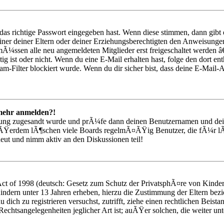
as richtige Passwort eingegeben hast. Wenn diese stimmen, dann gib
einer deiner Eltern oder deiner Erziehungsberechtigten den Anweisungen 
mÃ¼ssen alle neu angemeldeten Mitglieder erst freigeschaltet werden â€
¶tig ist oder nicht. Wenn du eine E-Mail erhalten hast, folge den dort
m-Filter blockiert wurde. Wenn du dir sicher bist, dass deine E-Mail-
t mehr anmelden?!
rierung zugesandt wurde und prÃ¼fe dann deinen Benutzernamen und dei
uÃŸerdem lÃ¶schen viele Boards regelmÃ¤ÃŸig Benutzer, die fÃ¼r lÃ
eut und nimm aktiv an den Diskussionen teil!
t of 1998 (deutsch: Gesetz zum Schutz der PrivatsphÃ¤re von Kindern 
indern unter 13 Jahren erheben, hierzu die Zustimmung der Eltern bez
 du dich zu registrieren versuchst, zutrifft, ziehe einen rechtlichen Bei
Rechtsangelegenheiten jeglicher Art ist; auÃŸer solchen, die weiter un