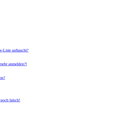
e-Liste auftaucht?
t mehr anmelden?!
on?
 noch falsch!