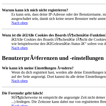
Warum kann ich mich nicht registrieren?
Es kann sein, dass deine IP-Adresse oder der Benutzername, 
ausgeschaltet sein, damit sich keine neuen Benutzer mehr anm
Nach oben
Wozu ist die â€žAlle Cookies des Boards lÃ¶schenâ€œ-Funktion
â€žAlle Cookies des Boards lÃ¶schenâ€œ lÃ¶scht die Cookies,
wie beispielsweise den â€žGelesenâ€œ-Status â€“ sofern von d
Nach oben
BenutzerprÃ¤ferenzen und -einstellungen
Wie kann ich meine Einstellungen Ã¤ndern?
Wenn du dich registriert hast, werden alle deine Einstellunge
auf der Seite angezeigt. Dort kannst du alle deine Einstellunge
Nach oben
Die Forenuhr geht falsch!
MÃ¶glicherweise ist entspricht die angezeigte Zeit nicht deine
...) festlegen. Die Zeitzone kann dabei nur von registrierten Ben
Nach oben