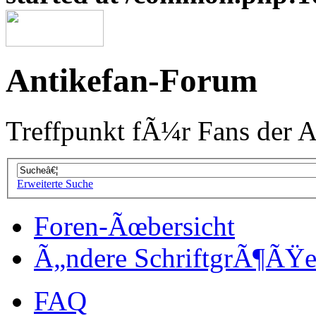
Antikefan-Forum
Treffpunkt fÃ¼r Fans der A
Erweiterte Suche
Foren-Ãœbersicht
Ã„ndere SchriftgrÃ¶ÃŸ
FAQ