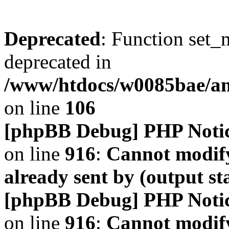
Deprecated
: Function set_
deprecated in
/www/htdocs/w0085bae/a
on line
106
[phpBB Debug] PHP Noti
on line
916
:
Cannot modify
already sent by (output s
[phpBB Debug] PHP Noti
on line
916
:
Cannot modify