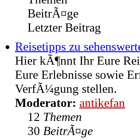
BeitrÃ¤ge
Letzter Beitrag
Reisetipps zu sehenswert
Hier kÃ¶nnt Ihr Eure Rei
Eure Erlebnisse sowie Er
VerfÃ¼gung stellen.
Moderator:
antikefan
12
Themen
30
BeitrÃ¤ge