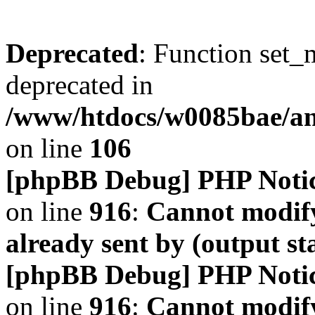
Deprecated
: Function set_
deprecated in
/www/htdocs/w0085bae/a
on line
106
[phpBB Debug] PHP Noti
on line
916
:
Cannot modify
already sent by (output s
[phpBB Debug] PHP Noti
on line
916
:
Cannot modify