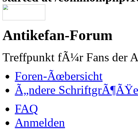
Antikefan-Forum
Treffpunkt fÃ¼r Fans der A
Foren-Ãœbersicht
Ã„ndere SchriftgrÃ¶ÃŸ
FAQ
Anmelden